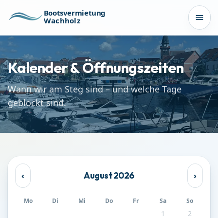
Zum Inhalt springen
Bootsvermietung
Wachholz
Men
Kalender & Öffnungszeiten
Wann wir am Steg sind – und welche Tage
geblockt sind.
August
2026
‹
›
Mo
Di
Mi
Do
Fr
Sa
So
1
2