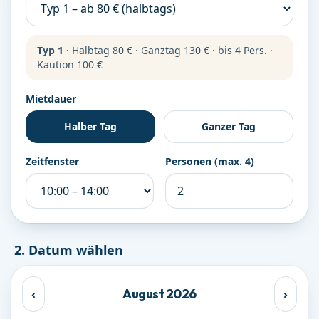
Typ 1
·
Halbtag
80 €
·
Ganztag
130 €
·
bis
4
Pers.
·
Kaution
100 €
Mietdauer
Halber Tag
Ganzer Tag
Zeitfenster
Personen (max.
4
)
2. Datum wählen
August
2026
‹
›