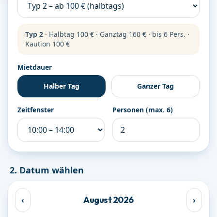
Typ 2
·
Halbtag
100 €
·
Ganztag
160 €
·
bis
6
Pers.
·
Kaution
100 €
Mietdauer
Halber Tag
Ganzer Tag
Zeitfenster
Personen (max.
6
)
2. Datum wählen
August
2026
‹
›